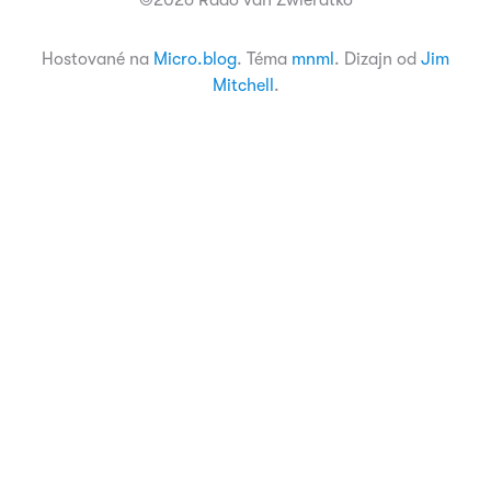
©2026 Rado van Zwieratko
Hostované na
Micro.blog
. Téma
mnml
. Dizajn od
Jim
Mitchell
.