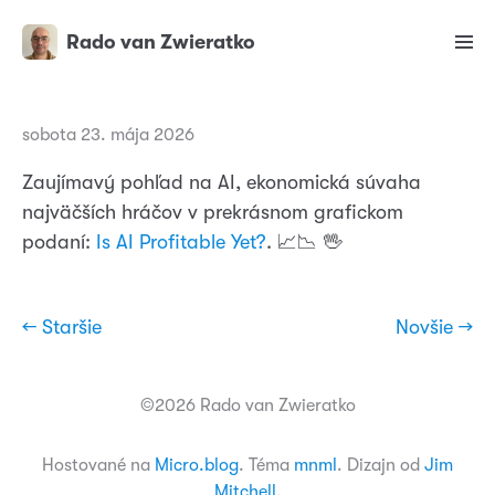
Rado van Zwieratko
sobota 23. mája 2026
Zaujímavý pohľad na AI, ekonomická súvaha
najväčších hráčov v prekrásnom grafickom
podaní:
Is AI Profitable Yet?
. 📈📉 🖖
← Staršie
Novšie →
©2026 Rado van Zwieratko
Hostované na
Micro.blog
. Téma
mnml
. Dizajn od
Jim
Mitchell
.