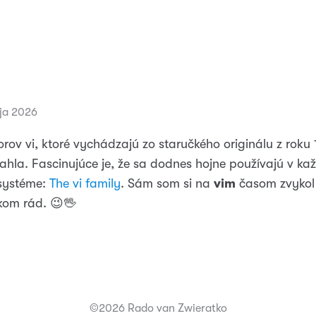
ája 2026
rov vi, ktoré vychádzajú zo staručkého originálu z roku 1
iahla. Fascinujúce je, že sa dodnes hojne používajú v k
systéme:
The vi family
. Sám som si na
vim
časom zvykol
kom rád. 😉🖖
©2026 Rado van Zwieratko