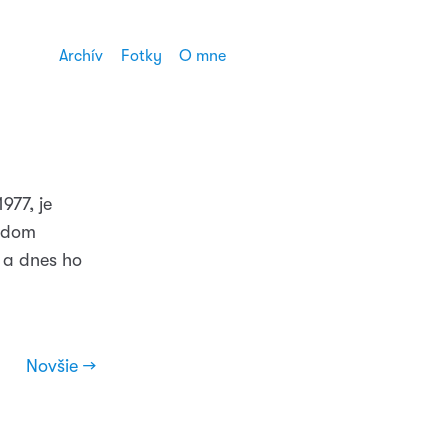
Archív
Fotky
O mne
977, je
aždom
 a dnes ho
Novšie →