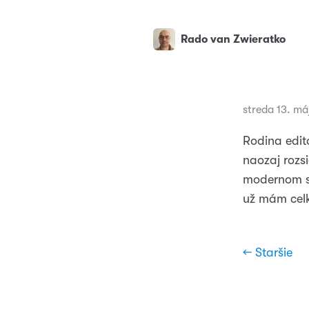
Rado van Zwieratko
streda 13. m
Rodina edito
naozaj rozs
modernom 
už mám cel
← Staršie