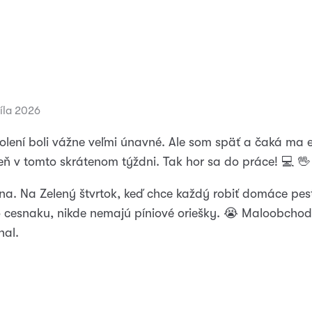
ríla 2026
školení boli vážne veľmi únavné. Ale som späť a čaká ma 
ň v tomto skrátenom týždni. Tak hor sa do práce! 💻 🖖
ána. Na Zelený štvrtok, keď chce každý robiť domáce pes
cesnaku, nikde nemajú píniové oriešky. 😭 Maloobchod
hal.