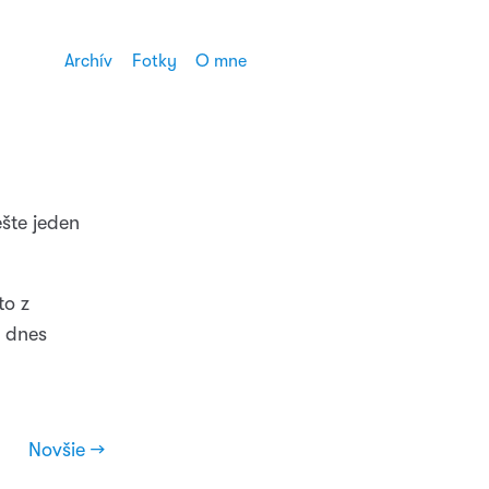
Archív
Fotky
O mne
ešte jeden
to z
 dnes
Novšie →