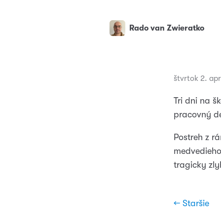
Rado van Zwieratko
štvrtok 2. ap
Tri dni na 
pracovný de
Postreh z r
medvedieho 
tragicky zly
← Staršie