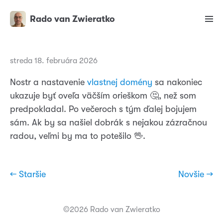
Rado van Zwieratko
streda 18. februára 2026
Nostr a nastavenie
vlastnej domény
sa nakoniec
ukazuje byť oveľa väčším orieškom 🤔, než som
predpokladal. Po večeroch s tým ďalej bojujem
sám. Ak by sa našiel dobrák s nejakou zázračnou
radou, veľmi by ma to potešilo 🖖.
← Staršie
Novšie →
©2026 Rado van Zwieratko